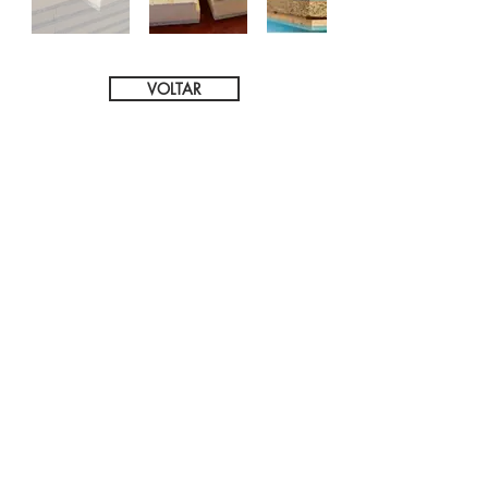
VOLTAR
ANSIÃO
Parque Empresarial
do Camporês, Lt E27 Chão de
Couce
3240-509 Ansião
+351 236 621 002
chamada para rede fixa nacional
geral@primewood.pt
SIGA-NOS NAS NOSSAS REDES SOCIAIS
CASTELO BRANCO